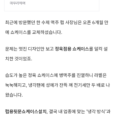
마무리하며
최근에 방문했던 한 수제 맥주 펍 사장님은 오픈 6개월 만
에 쇼케이스를 교체하셨습니다.
문제는 멋진 디자인만 보고
정육점용 쇼케이스
를 덜컥 설
치한 것이었죠.
습도가 높은 정육 쇼케이스에 병맥주를 진열하니 라벨은
눅눅해지고, 냉각팬에 성에가 잔뜩 껴 전기세만 두 배로 나
왔습니다.
펍용뒷문쇼케이스설치
, 결국 내 업종에 맞는 '냉각 방식'과