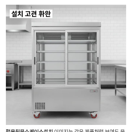
펍용뒷문쇼케이스설치
이미지는 같은 제품처럼 보여도 문