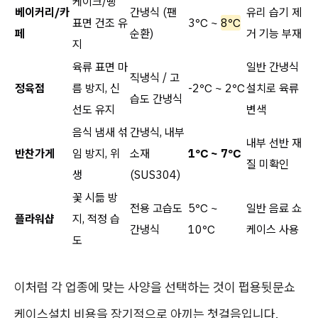
케이크/빵
베이커리/카
간냉식 (팬
유리 습기 제
표면 건조 유
3℃ ~
8℃
페
순환)
거 기능 부재
지
육류 표면 마
일반 간냉식
직냉식 / 고
정육점
름 방지, 신
-2℃ ~ 2℃
설치로 육류
습도 간냉식
선도 유지
변색
음식 냄새 섞
간냉식, 내부
내부 선반 재
반찬가게
임 방지, 위
소재
1℃ ~ 7℃
질 미확인
생
(SUS304)
꽃 시듦 방
전용 고습도
5℃ ~
일반 음료 쇼
플라워샵
지, 적정 습
간냉식
10℃
케이스 사용
도
이처럼 각 업종에 맞는 사양을 선택하는 것이 펍용뒷문쇼
케이스설치 비용을 장기적으로 아끼는 첫걸음입니다.