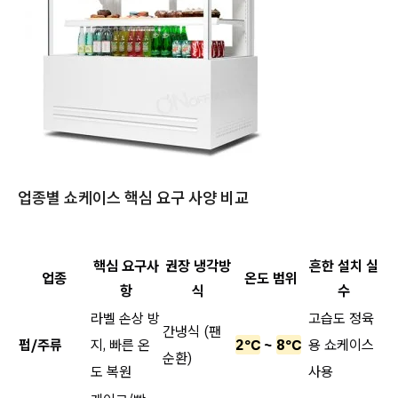
업종별 쇼케이스 핵심 요구 사양 비교
핵심 요구사
권장 냉각방
흔한 설치 실
업종
온도 범위
항
식
수
라벨 손상 방
고습도 정육
간냉식 (팬
펍/주류
지, 빠른 온
2℃
~
8℃
용 쇼케이스
순환)
도 복원
사용