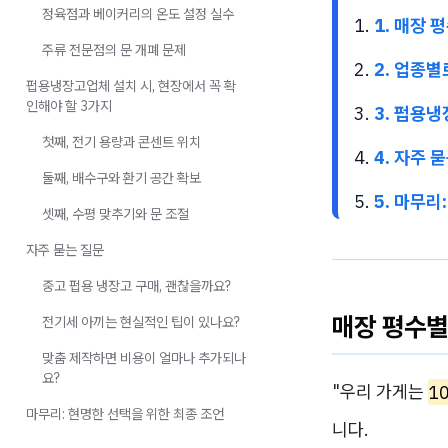
정육점과 베이커리의 온도 설정 실수
1. 매장
주류 전문점의 문 개폐 문제
2. 업종
펍용냉장고업체 설치 시, 현장에서 꼭 확
인해야 할 3가지
3. 펍용냉
첫째, 전기 용량과 콘센트 위치
4. 자주 
둘째, 배수구와 환기 공간 확보
5. 마무리
셋째, 수평 맞추기와 문 조절
자주 묻는 질문
중고 펍용 냉장고 구매, 괜찮을까요?
매장 평수
전기세 아끼는 현실적인 팁이 있나요?
맞춤 제작하면 비용이 얼마나 추가되나
요?
"우리 가게는
1
마무리: 현명한 선택을 위한 최종 조언
니다.