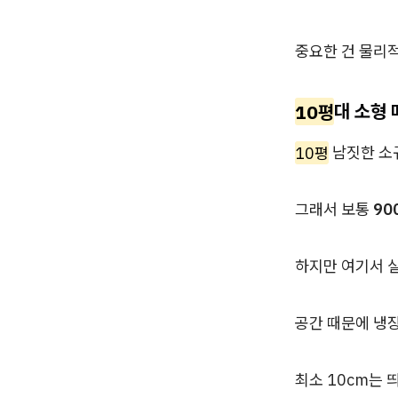
중요한 건 물리적
10평
대 소형
10평
남짓한 소
그래서 보통
90
하지만 여기서 
공간 때문에 냉장
최소 10cm는 