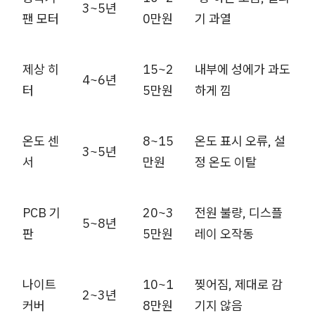
3~5년
팬 모터
0만원
기 과열
제상 히
15~2
내부에 성에가 과도
4~6년
터
5만원
하게 낌
온도 센
8~15
온도 표시 오류, 설
3~5년
서
만원
정 온도 이탈
PCB 기
20~3
전원 불량, 디스플
5~8년
판
5만원
레이 오작동
나이트
10~1
찢어짐, 제대로 감
2~3년
커버
8만원
기지 않음