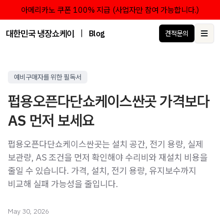
아메리카노 쿠폰 100% 지급 (사업자만 참여 가능합니다.)
대한민국 냉장쇼케이스 점유율 1위 브랜드 한성쇼케이스
|
Blog
견적문의
Ope
예비구매자를 위한 필독서
펍용오픈다단쇼케이스싼곳 가격보다
AS 먼저 보세요
펍용오픈다단쇼케이스싼곳는 설치 공간, 전기 용량, 실제
보관량, AS 조건을 먼저 확인해야 수리비와 재설치 비용을
줄일 수 있습니다. 가격, 설치, 전기 용량, 유지보수까지
비교해 실패 가능성을 줄입니다.
May 30, 2026