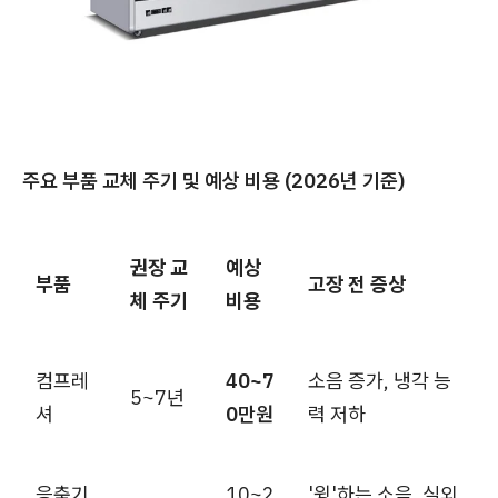
주요 부품 교체 주기 및 예상 비용 (2026년 기준)
권장 교
예상
부품
고장 전 증상
체 주기
비용
컴프레
40~7
소음 증가, 냉각 능
5~7년
셔
0만원
력 저하
응축기
10~2
'윙'하는 소음, 실외