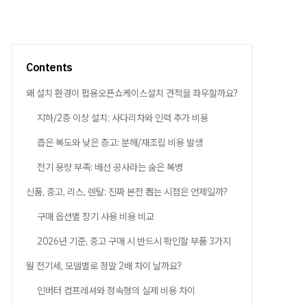
Contents
왜 설치 환경이 펍용오픈쇼케이스설치 견적을 좌우할까요?
지하/2층 이상 설치: 사다리차와 인력 추가 비용
좁은 복도와 낮은 층고: 분해/재조립 비용 발생
전기 용량 부족: 배선 공사라는 숨은 복병
신품, 중고, 리스, 렌탈: 진짜 본전 뽑는 시점은 언제일까?
구매 옵션별 장기 사용 비용 비교
2026년 기준, 중고 구매 시 반드시 확인할 부품 3가지
월 전기세, 모델별로 정말 2배 차이 날까요?
인버터 컴프레셔와 정속형의 실제 비용 차이