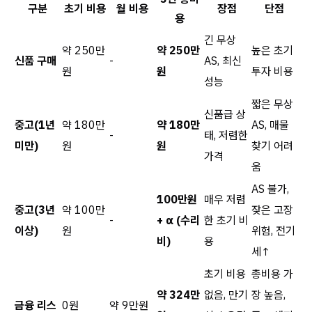
구분
초기 비용
월 비용
장점
단점
용
긴 무상
약 250만
약 250만
높은 초기
신품 구매
-
AS, 최신
원
원
투자 비용
성능
짧은 무상
신품급 상
중고(1년
약 180만
약 180만
AS, 매물
-
태, 저렴한
미만)
원
원
찾기 어려
가격
움
AS 불가,
100만원
매우 저렴
중고(3년
약 100만
잦은 고장
-
+ α (수리
한 초기 비
이상)
원
위험, 전기
비)
용
세↑
초기 비용
총비용 가
약 324만
없음, 만기
장 높음,
금융 리스
0원
약 9만원