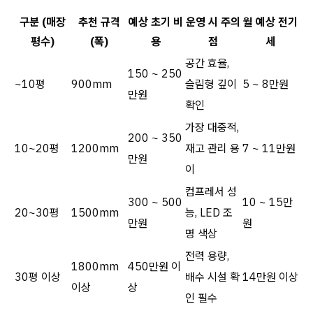
구분 (매장
추천 규격
예상 초기 비
운영 시 주의
월 예상 전기
평수)
(폭)
용
점
세
공간 효율,
150 ~ 250
~10평
900mm
슬림형 깊이
5 ~ 8만원
만원
확인
가장 대중적,
200 ~ 350
10~20평
1200mm
재고 관리 용
7 ~ 11만원
만원
이
컴프레서 성
300 ~ 500
10 ~ 15만
20~30평
1500mm
능, LED 조
만원
원
명 색상
전력 용량,
1800mm
450만원 이
30평 이상
배수 시설 확
14만원 이상
이상
상
인 필수