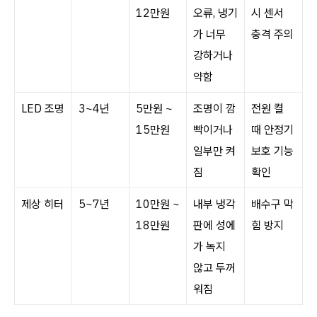
12만원
오류, 냉기
시 센서
가 너무
충격 주의
강하거나
약함
LED 조명
3~4년
5만원 ~
조명이 깜
전원 켤
15만원
빡이거나
때 안정기
일부만 켜
보호 기능
짐
확인
제상 히터
5~7년
10만원 ~
내부 냉각
배수구 막
18만원
판에 성에
힘 방지
가 녹지
않고 두꺼
워짐