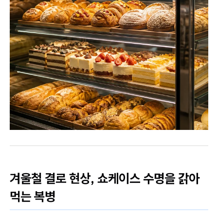
겨울철 결로 현상, 쇼케이스 수명을 갉아
먹는 복병