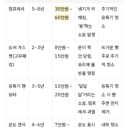
컴프레셔
5~8년
30만원
~
냉기가 약
주기적인
60만원
해짐,
응축기 청
'웅'하는
소
소음 발생
도어 가스
2~3년
8만원 ~
문이 꽉
뜨거운 행
켓(고무패
15만원
안 닫힘,
주로 주기
킹)
유리에 물
적 청소
방울 맺힘
응축기 팬
3~5년
10만원 ~
'달달
응축기 청
모터
20만원
달'거리는
소 시 팬
소음, 컴프
주변 먼지
레셔 과열
제거
온도 센서
4~6년
7만원 ~
온도 표시
내부 청소