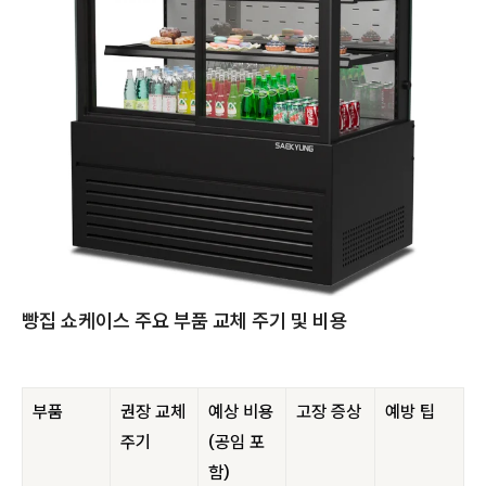
빵집 쇼케이스 주요 부품 교체 주기 및 비용
부품
권장 교체
예상 비용
고장 증상
예방 팁
주기
(공임 포
함)