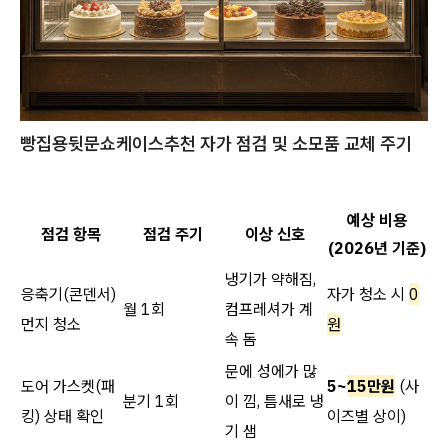
빵집용뒷문쇼케이스추천
자가 점검 및 소모품 교체 주기
예상 비용
점검 항목
점검 주기
이상 신호
(2026년 기준)
냉기가 약해짐,
응축기(콘덴서)
자가 청소 시
0
월 1회
컴프레셔가 계
먼지 청소
원
속 돔
문에 성에가 많
도어 가스켓(패
5~
15만원
(사
분기 1회
이 낌, 틈새로 냉
킹) 상태 확인
이즈별 상이)
기 샘