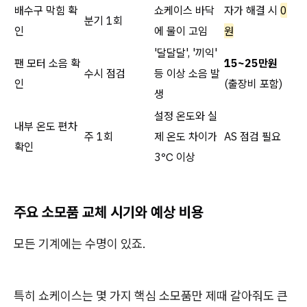
배수구 막힘 확
쇼케이스 바닥
자가 해결 시
0
분기 1회
인
에 물이 고임
원
'달달달', '끼익'
팬 모터 소음 확
15~25만원
수시 점검
등 이상 소음 발
인
(출장비 포함)
생
설정 온도와 실
내부 온도 편차
주 1회
제 온도 차이가
AS 점검 필요
확인
3℃ 이상
주요 소모품 교체 시기와 예상 비용
모든 기계에는 수명이 있죠.
특히 쇼케이스는 몇 가지 핵심 소모품만 제때 갈아줘도 큰