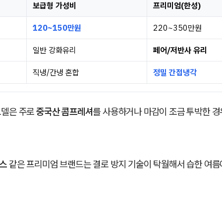
보급형 가성비
프리미엄(한성)
120~150만원
220~350만원
일반 강화유리
페어/저반사 유리
직냉/간냉 혼합
정밀 간접냉각
모델은 주로
중국산 콤프레셔
를 사용하거나 마감이 조금 투박한 경
스
같은 프리미엄 브랜드는 결로 방지 기술이 탁월해서 습한 여름