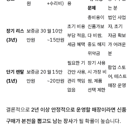
원
+수리비)
용
문제
는 분
총비용이
법인 사업
초기 비용
신품가보
자, 초기
장기 리스
보증금 30
월 10만
부담 적음,
다 비쌈,
자금 확보
(3년)
만원
~15만원
세금 혜택
중도 해지
가 어려운
위약금
분
필요한 기
장기 사용
팝업 스토
단기 렌탈
보증금 20
월 15만
간만 사용,
시 가장 비
어, 테스트
(1년)
만원
~20만원
관리 책임
쌈, 제품
매장 운영
없음
선택 제한
결론적으로
2년 이상 안정적으로 운영할 매장이라면 신품
구매가 본전을 뽑고도 남는 장사
가 될 확률이 높습니다.