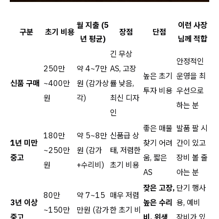
월 지출 (5
이런 사장
구분
초기 비용
장점
단점
년 평균)
님께 적합
긴 무상
안정적인
250만
약 4~7만
AS, 고장
높은 초기
운영을 최
신품 구매
~400만
원 (감가상
률 낮음,
투자 비용
우선으로
원
각)
최신 디자
하는 분
인
좋은 매물
발품 팔 시
180만
약 5~8만
신품급 상
1년 미만
찾기 어려
간이 있고
~250만
원 (감가
태, 저렴한
중고
움, 짧은
장비 볼 줄
원
+수리비)
초기 비용
AS
아는 분
잦은 고장,
단기 행사
80만
약 7~15
매우 저렴
3년 이상
높은 수리
용, 예비
~150만
만원 (감가
한 초기 비
중고
비, 위생
장비가 있