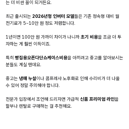
는 더 비싼 꼴이 되거든요.
최근 출시되는
2026년형 인버터 모델
들은 기존 정속형 대비 월
전기료가 5~10만 원 정도 저렴합니다.
1년이면 100만 원 가까이 차이가 나니까
초기 비용
을 조금 더 투
자하는 게 훨씬 이득이죠.
특히
빵집용오픈다단쇼케이스비용
을 아끼려고 중고를 알아보시는
분들도 계실 텐데요.
중고는
냉매 누설
이나 콤프레샤 노후화로 인해 수리비가 더 나올
수 있어 정말 주의해야 합니다.
전문가 입장에서 조언해 드리자면 가급적
신품 프리미엄 라인
을
할부나 렌탈로 구매하는 걸 추천해요.