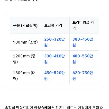
프리미엄급 가
구분 (가로길이)
보급형 가격
격
250~320만
380~450만
900mm (소형)
원
원
1200mm (중
330~410만
480~550만
형)
원
원
1800mm (대
450~520만
620~750만
형)
원
원
솔직히 말씀드리면
한성쇼케이스
같은 브랜드는 가격대가 조금 더