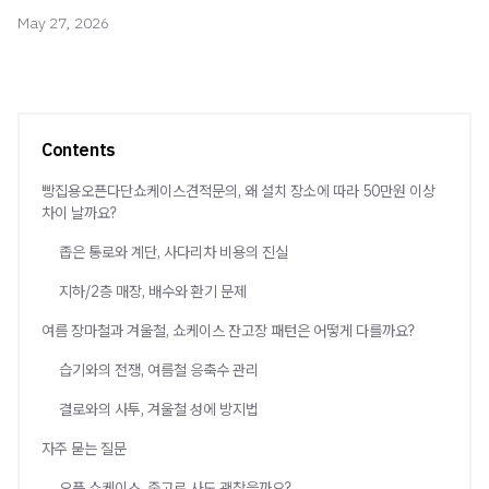
May 27, 2026
Contents
빵집용오픈다단쇼케이스견적문의, 왜 설치 장소에 따라 50만원 이상
차이 날까요?
좁은 통로와 계단, 사다리차 비용의 진실
지하/2층 매장, 배수와 환기 문제
여름 장마철과 겨울철, 쇼케이스 잔고장 패턴은 어떻게 다를까요?
습기와의 전쟁, 여름철 응축수 관리
결로와의 사투, 겨울철 성에 방지법
자주 묻는 질문
오픈 쇼케이스, 중고로 사도 괜찮을까요?