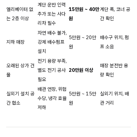
계단 운반 인력
엘리베이터 없
15만원 ~ 40만
계단 폭, 코너 공
추가 또는 사다
는 2층 이상
원
간 확인
리차 필수
자연 배수 불가,
5만원 ~ 20만
배수구 위치, 펌
지하 매장
강제 배수펌프
원
프 소음
설치
전기 용량 부족,
오래된 상가 건
매장 분전반 용
별도 전기 공사
20만원 이상
물
량 확인
필요
배관 연장, 위험
실외기 설치 공
5만원 ~ 15만
실외기 위치, 배
수당, 냉각 효율
간 협소
원
관 거리
저하