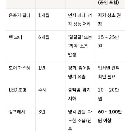
(공임 포함)
응축기 필터
1개월
먼지 과다, 냉
자가 청소 권
각 성능 저하
장
팬 모터
6개월
'달달달' 또는
15 ~ 25만
'끼익' 소음
원
발생
도어 가스켓
1년
경화, 찢어짐,
업체별 견적
냉기 유출
확인 필요
LED 조명
수시
깜빡임, 밝기
10 ~ 20만
저하
원
컴프레서
3년
냉각 안됨, 과
60 ~ 100만
도한 소음/진
원 이상
동