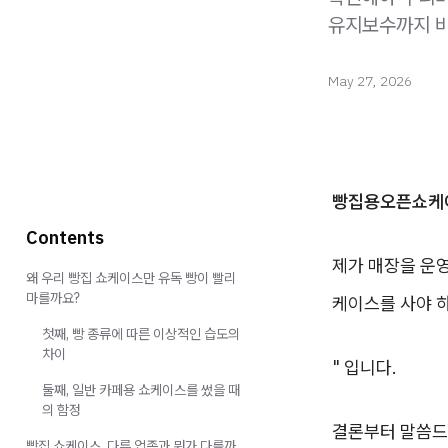
유지보수까지 비
May 27, 2026
빵집용오픈쇼케
Contents
제가 매장을 운영
왜 우리 빵집 쇼케이스만 유독 빵이 빨리
마를까요?
케이스를 사야 
첫째, 빵 종류에 따른 이상적인 습도의
차이
" 입니다.
둘째, 일반 카페용 쇼케이스를 썼을 때
의 함정
결론부터 말씀드
빵집 쇼케이스, 다른 업종과 뭐가 다를까