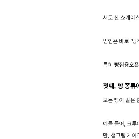
새로 산 쇼케이스
범인은 바로 '냉
특히
빵집용오픈
첫째, 빵 종류
모든 빵이 같은
예를 들어, 크
만, 생크림 케