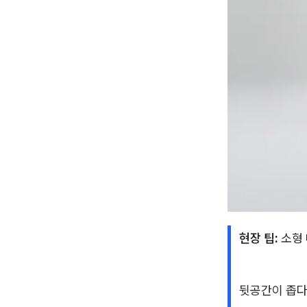
현장 팁:
소형 
뒷공간이 좁다