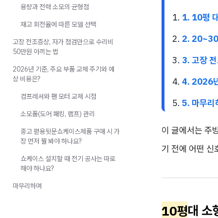
용량과 전력 소모의 균형점
1. 10평
재고 회전율에 따른 모델 선택
2. 20
고장 전조증상, 자가 점검만으로 수리비
50만원 아끼는 법
3. 고장 
2026년 기준, 주요 부품 교체 주기와 예
상 비용은?
4. 202
컴프레셔와 팬 모터 교체 시점
5. 마무
소모품(도어 패킹, 램프) 관리
이 글에서는 주방
중고 펻용뒷문쇼케이스제품 구매 시 가
장 먼저 뭘 봐야 하나요?
기 전에 어떤 
쇼케이스 설치할 때 전기 공사는 따로
해야 하나요?
마무리하며
10평
대 소