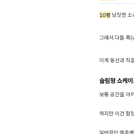
10평
남짓한 소
그래서 다들 폭(w
이게 동선과 직
슬림형 쇼케이
보통 공간을 아
하지만 이건 함정
일반적인 맥주병