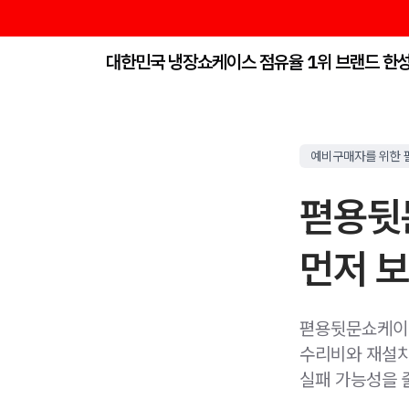
대한민국 냉장쇼케이스 점유율 1위 브랜드 한
예비구매자를 위한 
펻용뒷
먼저 
펻용뒷문쇼케이스
수리비와 재설치 
실패 가능성을 