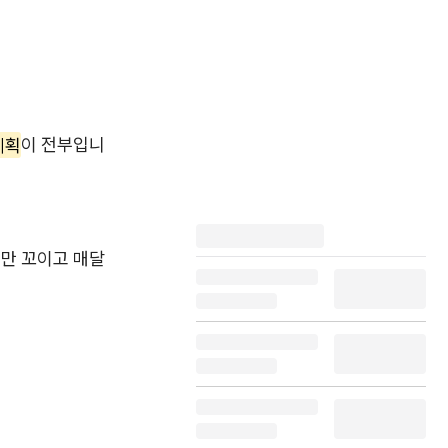
계획
이 전부입니
선만 꼬이고 매달