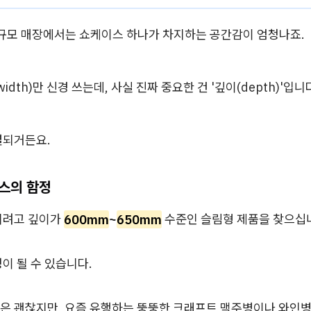
규모 매장에서는 쇼케이스 하나가 차지하는 공간감이 엄청나죠.
idth)만 신경 쓰는데, 사실 진짜 중요한 건 '깊이(depth)'입니
결되거든요.
스의 함정
끼려고 깊이가
600mm
~
650mm
수준인 슬림형 제품을 찾으십
이 될 수 있습니다.
은 괜찮지만, 요즘 유행하는 뚱뚱한 크래프트 맥주병이나 와인병