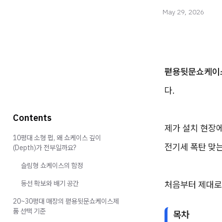
May 29, 2026
펻용뒷문쇼케이
다.
Contents
제가 설치 현장에
10평대 소형 펍, 왜 쇼케이스 깊이
전기세 폭탄 맞
(Depth)가 전부일까요?
슬림형 쇼케이스의 함정
동선 확보와 배기 공간
처음부터 제대로 
20~30평대 매장의 펻용뒷문쇼케이스제
품 선택 기준
목차