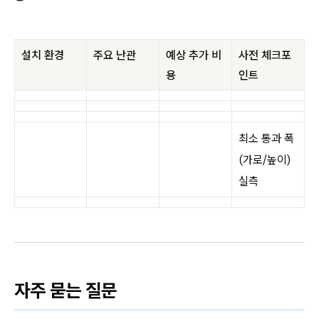
설치 환경
주요 난관
예상 추가 비
사전 체크포
용
인트
최소 통과 폭
(가로/높이)
실측
자주 묻는 질문