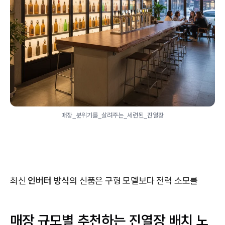
매장_분위기를_살려주는_세련된_진열장
최신
인버터 방식
의 신품은 구형 모델보다 전력 소모를
매장 규모별 추천하는 진열장 배치 노