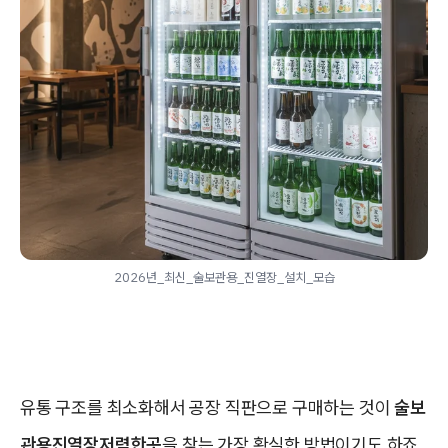
2026년_최신_술보관용_진열장_설치_모습
유통 구조를 최소화해서 공장 직판으로 구매하는 것이
술보
관용진열장저렴한곳
을 찾는 가장 확실한 방법이기도 하죠.