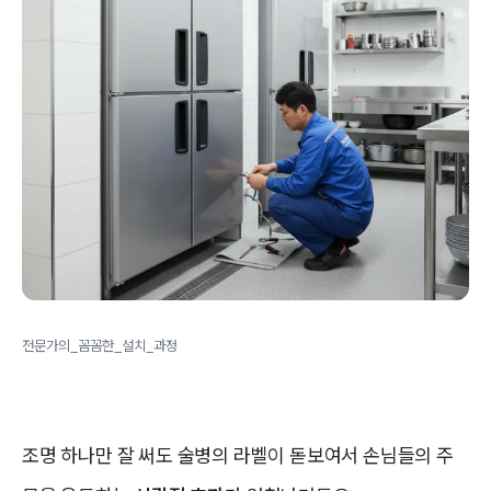
전문가의_꼼꼼한_설치_과정
조명 하나만 잘 써도 술병의 라벨이 돋보여서 손님들의 주