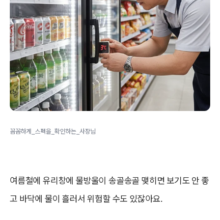
꼼꼼하게_스펙을_확인하는_사장님
여름철에 유리창에 물방울이 송골송골 맺히면 보기도 안 좋
고 바닥에 물이 흘러서 위험할 수도 있잖아요.