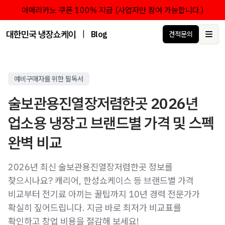
아메리카노 쿠폰 100% 지급 (사업자만 참여 가능합니다.)
대한민국 냉장쇼케이스 점유율 1위 브랜드 한성쇼케이스
|
Blog
견적문의
Ope
예비구매자를 위한 필독서
술보관용진열장저렴한곳 2026년
업소용 냉장고 브랜드별 가격 및 스펙
완벽 비교
2026년 최신 술보관용진열장저렴한곳 정보를
찾으시나요? 캐리어, 한성쇼케이스 등 브랜드별 가격
비교부터 전기료 아끼는 꿀팁까지 10년 경력 전문가가
확실히 짚어드립니다. 지금 바로 최저가 비교표를
확인하고 창업 비용을 절감해 보세요!