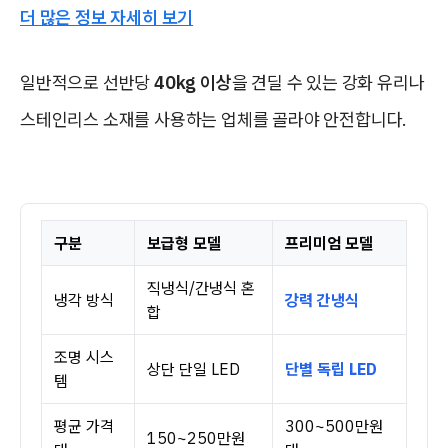
더 많은 정보 자세히 보기
일반적으로 선반당
40kg 이상
을 견딜 수 있는 강화 유리나
스테인리스 소재를 사용하는 업체를 골라야 안전합니다.
구분
보급형 모델
프리미엄 모델
직냉식/간냉식 혼
냉각 방식
강력 간냉식
합
조명 시스
상단 단일 LED
단별 독립 LED
템
평균 가격
300~500만원
150~250만원