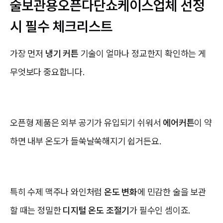
술보관용오픈다단쇼케이스업체 선정
시 필수 체크리스트
가장 먼저
냉기 커튼
기술이 얼마나 정교한지 확인하는 게
무엇보다 중요합니다.
오픈형 제품은 외부 공기가 유입되기 쉬워서
에어커튼
이 약
하면 내부 온도가 들쑥날쑥해지기 쉽거든요.
특히 수제 맥주나 와인처럼
온도 변화
에 민감한 술을 보관
할 때는 정밀한
디지털 온도 조절기
가 필수인 셈이죠.