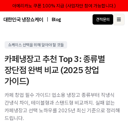
아메리카노 쿠폰 100% 지급 (사업자만 참여 가능합니다.)
대한민국 냉장쇼케이스 점유율 1위 브랜드 한성쇼케이스
|
Blog
견적문의
Ope
쇼케이스 선택을 위해 알아야 할 것들
카페냉장고 추천 Top 3: 종류별
장단점 완벽 비교 (2025 창업
가이드)
카페 창업 필수 가이드! 업소용 냉장고 종류부터 직냉식
간냉식 차이, 테이블형과 스탠드형 비교까지. 실패 없는
카페냉장고 선택 노하우를 2025년 최신 기준으로 정리해
드립니다.