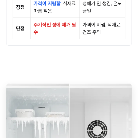
가격이 저렴함
, 식재료
성에가 안 생김, 온도
장점
마름 적음
균일
주기적인 성에 제거 필
가격이 비쌈, 식재료
단점
수
건조 주의