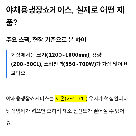
야채용냉장쇼케이스, 실제로 어떤 제
품?
주요 스펙, 현장 기준으로 본 차이
현장에서는
크기(1200~1800mm)
,
용량
(200~500L)
,
소비전력(350~700W)
가 가장 많이 비
교돼요.
야채용냉장쇼케이스
는
저온(2~10℃)
유지가 핵심입니다.
냉장범위가 넓으면 오히려 채소 신선도가 떨어질 수 있어
요.