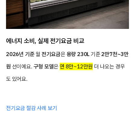
에너지 소비, 실제 전기요금 비교
2026년 기준
월
전기요금
은
용량 230L
기준
2만7천~3만
원
선이에요.
구형 모델
은
연 8만~12만원
더 나오는 경우
도 있어요.
전기요금 절감 사례 보기