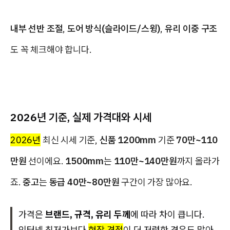
내부 선반 조절
,
도어 방식(슬라이드/스윙)
,
유리 이중 구조
도 꼭 체크해야 합니다.
2026년 기준, 실제 가격대와 시세
2026년
최신 시세 기준,
신품 1200mm
기준
70만~110
만원
선이에요.
1500mm
는
110만~140만원
까지 올라가
죠.
중고
는
동급 40만~80만원
구간이 가장 많아요.
가격은
브랜드, 규격, 유리 두께
에 따라 차이 큽니다.
인터넷 최저가보다
현장 견적
이 더 저렴한 경우도 많아