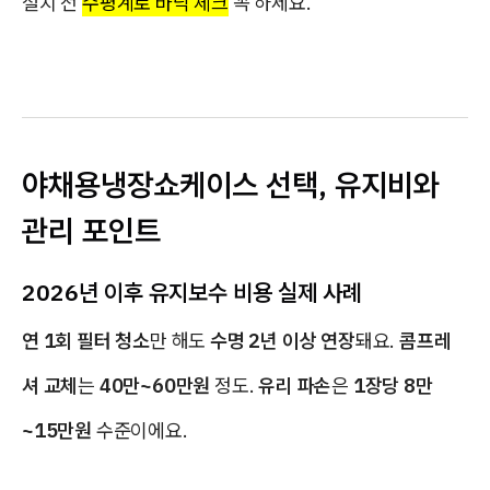
설치 전
수평계로 바닥 체크
꼭 하세요.
야채용냉장쇼케이스 선택, 유지비와
관리 포인트
2026년 이후 유지보수 비용 실제 사례
연 1회 필터 청소
만 해도
수명 2년 이상 연장
돼요.
콤프레
셔 교체
는
40만~60만원
정도.
유리 파손
은
1장당 8만
~15만원
수준이에요.