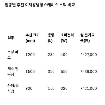
업종별 추천 야채용냉장쇼케이스 스펙 비교
추천 크기
용량
소비전력
월 전기요
업종
(mm)
(L)
(W)
금(원)
소형 마
1200
230
400
약 27,000
트
채소 전
1500
310
550
약 38,000
문점
카페/음
900
150
320
약 21,000
식점