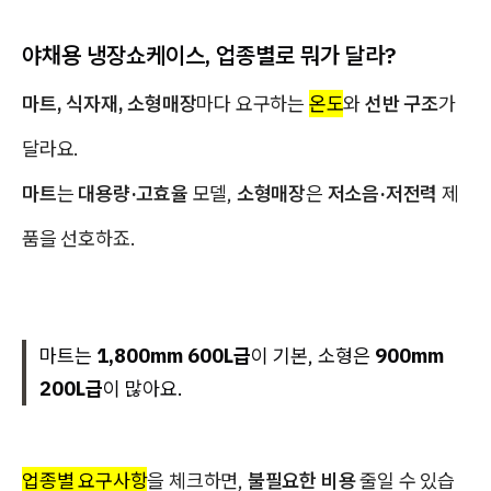
야채용 냉장쇼케이스, 업종별로 뭐가 달라?
마트, 식자재, 소형매장
마다 요구하는
온도
와
선반 구조
가
달라요.
마트
는
대용량·고효율
모델,
소형매장
은
저소음·저전력
제
품을 선호하죠.
마트는
1,800mm 600L급
이 기본, 소형은
900mm
200L급
이 많아요.
업종별 요구사항
을 체크하면,
불필요한 비용
줄일 수 있습