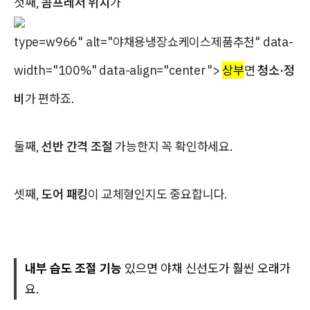
첫째,
콤프레서 위치
가
type=w966" alt="야채용냉장쇼케이스제품추천" data-
width="100%" data-align="center">
상부
면
청소·정
비
가 편하죠.
둘째,
선반 간격 조절
가능한지 꼭 확인하세요.
셋째,
도어 패킹
이 교체형인지도 중요합니다.
내부 습도 조절 기능
있으면 야채 신선도가 훨씬 오래가
요.