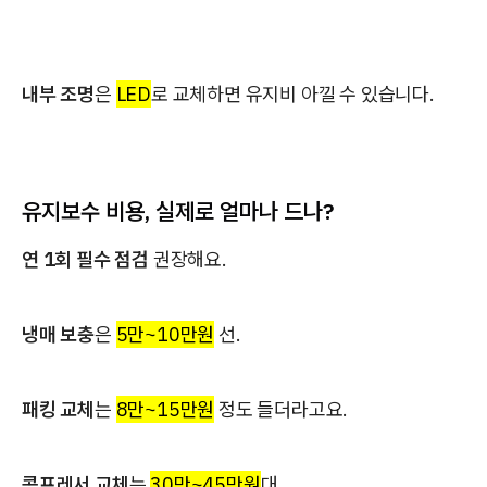
내부 조명
은
LED
로 교체하면 유지비 아낄 수 있습니다.
유지보수 비용, 실제로 얼마나 드나?
연 1회 필수 점검
권장해요.
냉매 보충
은
5만~10만원
선.
패킹 교체
는
8만~15만원
정도 들더라고요.
콤프레서 교체
는
30만~45만원
대.