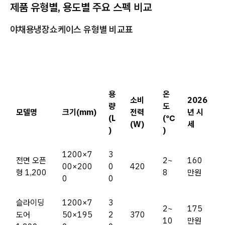
제품 유형별, 용도별 주요 스펙 비교
야채용냉장쇼케이스 유형별 비교표
용
온
소비
2026
량
도
모델명
크기(mm)
전력
년 시
(L
(℃
(W)
세
)
)
1200×7
3
전면 오픈
2~
160
00×200
0
420
형 1,200
8
만원
0
0
슬라이딩
1200×7
3
2~
175
도어
50×195
2
370
10
만원