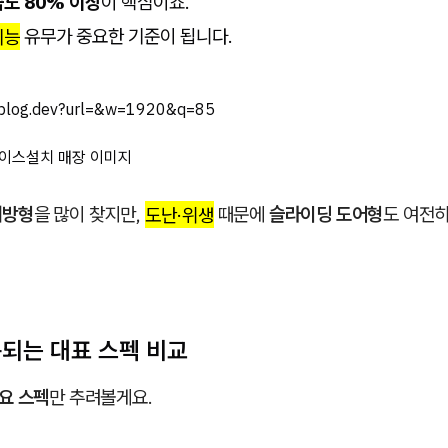
습도 80% 이상
이 핵심이죠.
기능
유무가 중요한 기준이 됩니다.
inblog.dev?url=&w=1920&q=85
개방형
을 많이 찾지만,
도난·위생
때문에
슬라이딩 도어형
도 여전히
용되는 대표 스펙 비교
주요 스펙
만 추려볼게요.