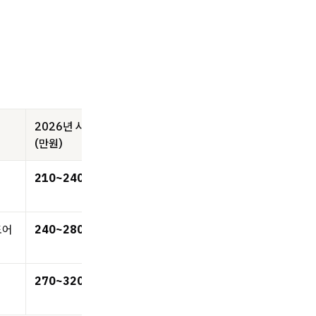
2026년 시세
(만원)
210~240
도어
240~280
270~320