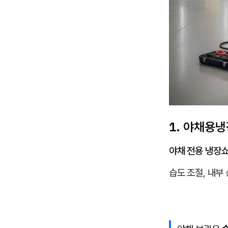
1. 야채용
야채 전용 냉장
습도 조절, 내부